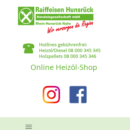
Skip to main content
Online Heizöl-Shop