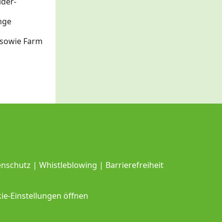
lder-
nge
a sowie Farm
enschutz
|
Whistleblowing
|
Barrierefreiheit
ie-Einstellungen öffnen