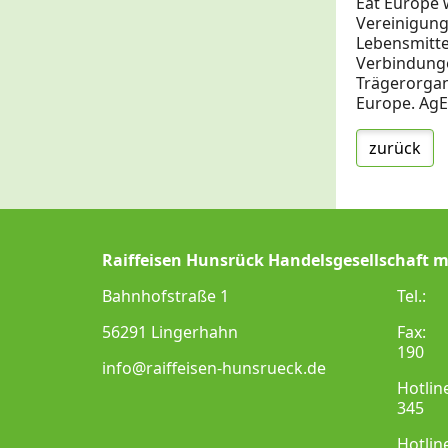
Eat Europe 
Vereinigung
Lebensmitte
Verbindunge
Trägerorgani
Europe. AgE
zurück
Raiffeisen Hunsrück Handelsgesellschaft 
Bahnhofstraße 1
Tel
56291 Lingerhahn
Fax
190
info@raiffeisen-hunsrueck.de
Hotlin
345
Hotlin