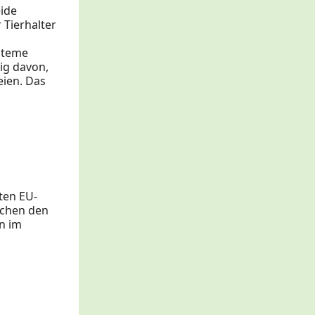
ide
 Tierhalter
ysteme
ig davon,
eien. Das
ten EU-
ischen den
n im