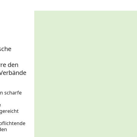
sche
rre den
 Verbände
n scharfe
e
gereicht
pflichtende
den