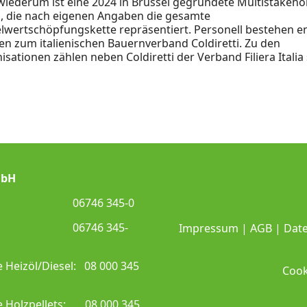
wiederum ist eine 2024 in Brüssel gegründete Multistakeho
, die nach eigenen Angaben die gesamte
lwertschöpfungskette repräsentiert. Personell bestehen e
n zum italienischen Bauernverband Coldiretti. Zu den
sationen zählen neben Coldiretti der Verband Filiera Itali
mbH
.: 06746 345-0
: 06746 345-
Impressum
|
AGB
|
Dat
e Heizöl/Diesel: 08 000 345
Cook
e Holzpellets: 08 000 345