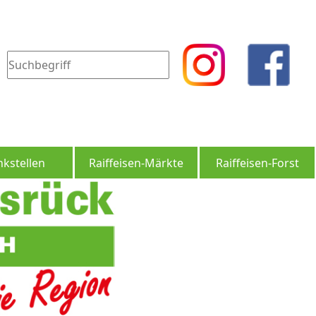
nkstellen
Raiffeisen-Märkte
Raiffeisen-Forst