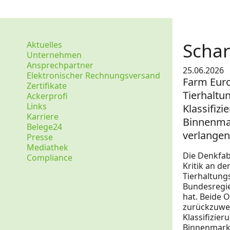
Schar
Aktuelles
Unternehmen
Ansprechpartner
25.06.2026
Elektronischer Rechnungsversand
Farm Euro
Zertifikate
Tierhaltu
Ackerprofi
Links
Klassifiz
Karriere
Binnenmar
Belege24
verlangen
Presse
Mediathek
Die Denkfab
Compliance
Kritik an d
Tierhaltung
Bundesregie
hat. Beide 
zurückzuwei
Klassifizie
Binnenmark