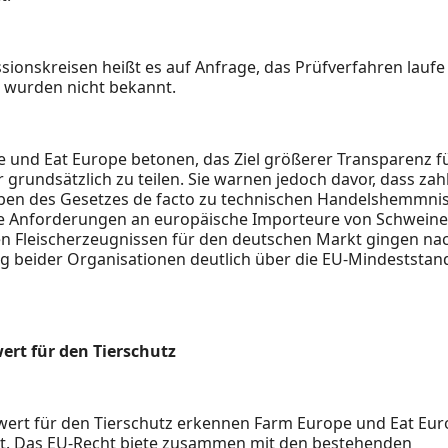
ionskreisen heißt es auf Anfrage, das Prüfverfahren laufe
n wurden nicht bekannt.
 und Eat Europe betonen, das Ziel größerer Transparenz f
grundsätzlich zu teilen. Sie warnen jedoch davor, dass zah
ben des Gesetzes de facto zu technischen Handelshemmni
e Anforderungen an europäische Importeure von Schweine
en Fleischerzeugnissen für den deutschen Markt gingen na
g beider Organisationen deutlich über die EU-Mindeststan
ert für den Tierschutz
ert für den Tierschutz erkennen Farm Europe und Eat Eur
ht. Das EU-Recht biete zusammen mit den bestehenden