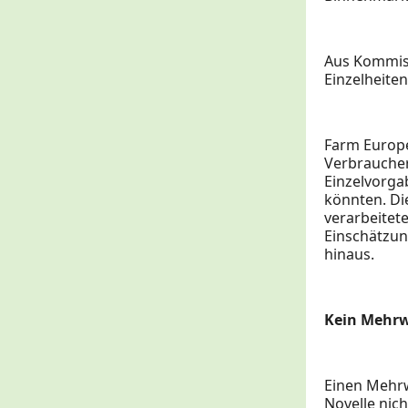
Aus Kommiss
Einzelheite
Farm Europe
Verbraucher 
Einzelvorga
könnten. Di
verarbeitet
Einschätzun
hinaus.
Kein Mehrw
Einen Mehrw
Novelle nic