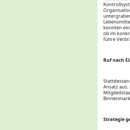
Kontrollsys
Organisation
untergraben
Lebensmitte
könnten ein
ob im konkr
führe Verbra
Ruf nach E
Stattdessen
Ansatz aus. 
Mitgliedst
Binnenmarkt
Strategie 