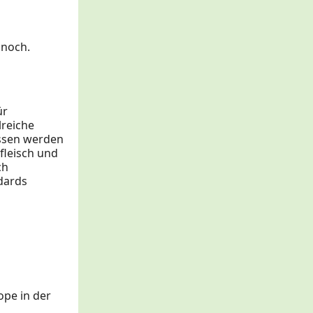
 noch.
ür
lreiche
ssen werden
fleisch und
ch
dards
ope in der