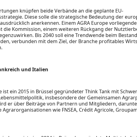
tungen knüpfen beide Verbände an die geplante EU-
sstrategie. Diese solle die strategische Bedeutung der eur
 ausdrücklich anerkennen. Einem AGRA Europe vorliegende
nt die Kommission, einem weiteren Rückgang der Nutztierb
egenzuwirken. Bis 2040 soll eine Trendwende beim Bestan
rden, verbunden mit dem Ziel, der Branche profitables Wirt
.
nkreich und Italien
 ist ein 2015 in Brüssel gegründeter Think Tank mit Schwe
Lebensmittelpolitik, insbesondere der Gemeinsamen Agrarpo
wird er über Beiträge von Partnern und Mitgliedern, darunt
e Agrarorganisationen wie FNSEA, Crédit Agricole, Groupam