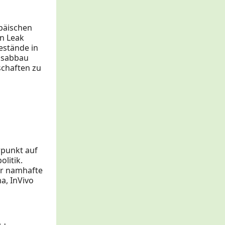
opäischen
n Leak
estände in
dsabbau
schaften zu
rpunkt auf
litik.
er namhafte
a, InVivo