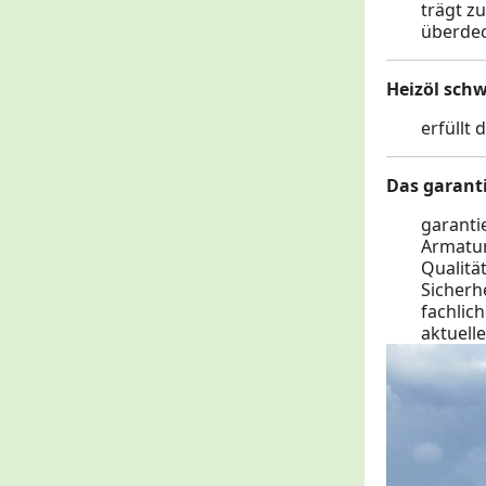
trägt z
überdec
Heizöl schw
erfüllt
Das garanti
garanti
Armatu
Qualitä
Sicherh
fachlic
aktuell