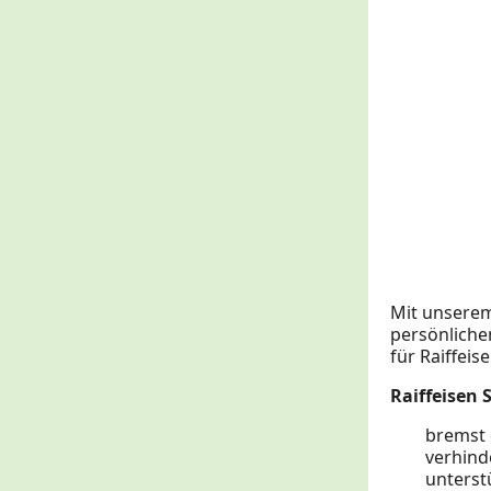
Mit unserem
persönliche
für Raiffeis
Raiffeisen 
bremst 
verhind
unterst