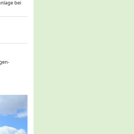
anlage bei
gen-