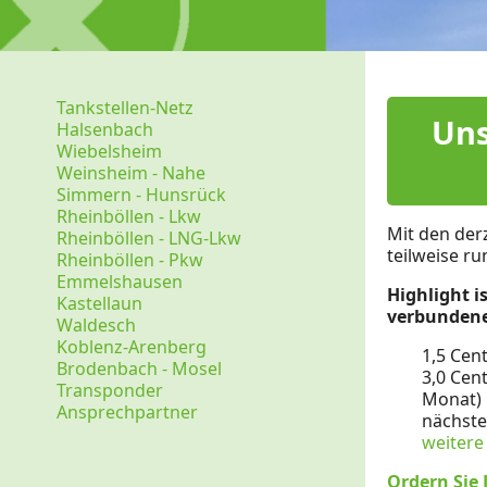
Tankstellen-Netz
Uns
Halsenbach
Wiebelsheim
Weinsheim - Nahe
Simmern - Hunsrück
Rheinböllen - Lkw
Mit den derz
Rheinböllen - LNG-Lkw
teilweise r
Rheinböllen - Pkw
Emmelshausen
Highlight 
Kastellaun
verbundene
Waldesch
Koblenz-Arenberg
1,5 Cen
Brodenbach - Mosel
3,0 Cen
Transponder
Monat)
Ansprechpartner
nächste
weitere
Ordern Sie 