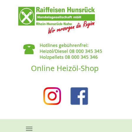
Skip to main content
Online Heizöl-Shop