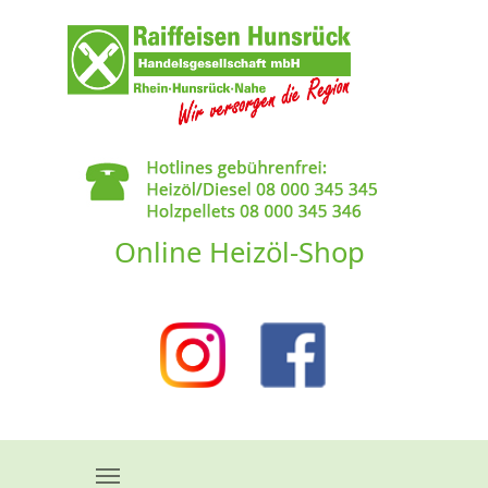
Skip to main content
Online Heizöl-Shop